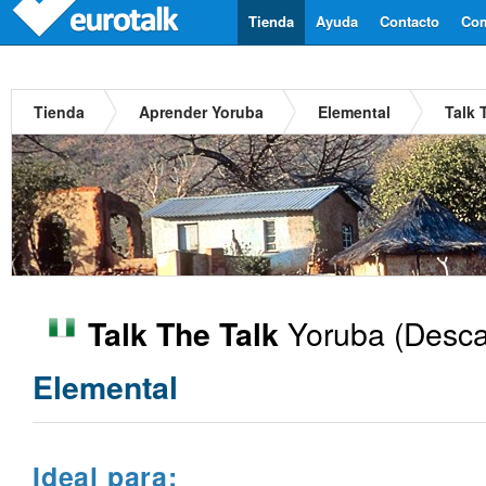
Tienda
Ayuda
Contacto
Com
Tienda
Aprender Yoruba
Elemental
Talk 
Yoruba
(Desca
Talk The Talk
Elemental
Ideal para: