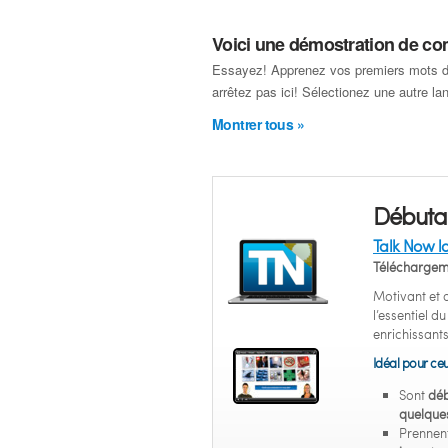
Voici une démostration de c
Essayez! Apprenez vos premiers mots de
arrêtez pas ici! Sélectionez une autre l
Montrer tous »
Débuta
Talk Now la
Téléchargem
Motivant et
l’essentiel d
enrichissants
Idéal pour ceu
Sont
déb
quelques
Prennent