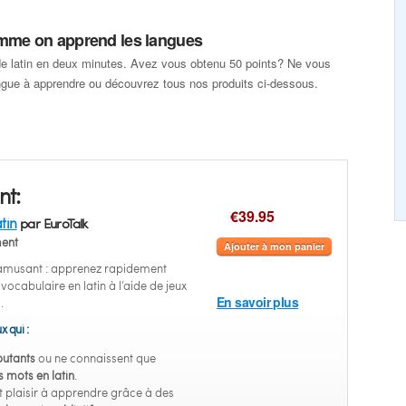
omme on apprend les langues
 latin en deux minutes. Avez vous obtenu 50 points? Ne vous
angue à apprendre ou découvrez tous nos produits ci-dessous.
nt:
€39.95
tin
par EuroTalk
ent
Ajouter à mon panier
 amusant : apprenez rapidement
u vocabulaire en latin à l’aide de jeux
En savoir plus
.
x qui :
utants
ou ne connaissent que
 mots en latin
.
 plaisir à apprendre grâce à des