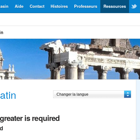
asin
Aide
Contact
Histoires
Professeurs
Ressources
in
atin
greater is required
ed