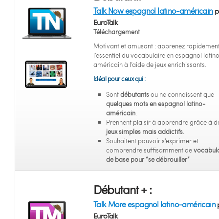
Talk Now espagnol latino-américain
p
EuroTalk
Téléchargement
Motivant et amusant : apprenez rapidemen
l’essentiel du vocabulaire en espagnol latin
américain à l’aide de jeux enrichissants.
Idéal pour ceux qui :
Sont
débutants
ou ne connaissent que
quelques mots en espagnol latino-
américain
.
Prennent plaisir à apprendre grâce à d
jeux simples mais addictifs
.
Souhaitent pouvoir s’exprimer et
comprendre suffisamment de
vocabula
de base pour “se débrouiller”
Débutant + :
Talk More espagnol latino-américain
EuroTalk