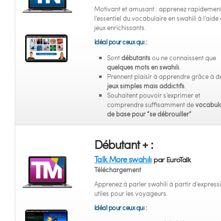
Motivant et amusant : apprenez rapidemen
l’essentiel du vocabulaire en swahili à l’aide
jeux enrichissants.
Idéal pour ceux qui :
Sont
débutants
ou ne connaissent que
quelques mots en swahili
.
Prennent plaisir à apprendre grâce à d
jeux simples mais addictifs
.
Souhaitent pouvoir s’exprimer et
comprendre suffisamment de
vocabula
de base pour “se débrouiller”
Débutant + :
Talk More swahili
par EuroTalk
Téléchargement
Apprenez à parler swahili à partir d’express
utiles pour les voyageurs.
Idéal pour ceux qui :