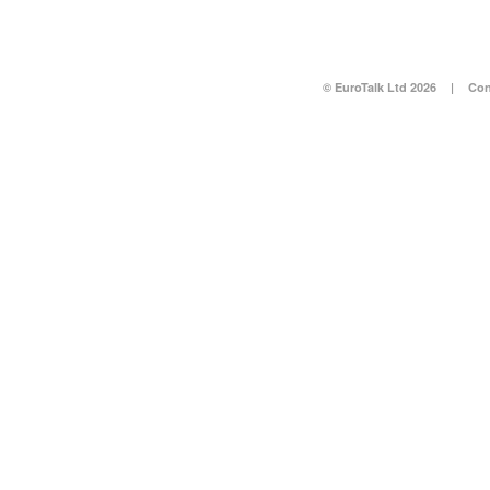
© EuroTalk Ltd 2026
|
Con