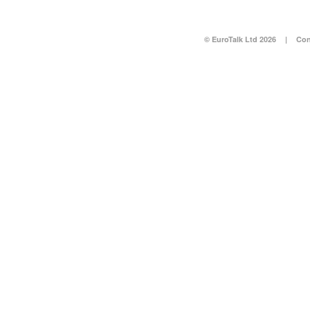
© EuroTalk Ltd 2026
|
Con