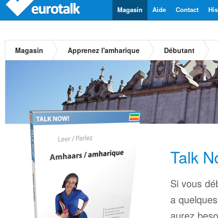
Magasin
Aide
Contact
His
Magasin
Apprenez l'amharique
Débutant
Talk N
Si vous dé
a quelques
aurez beso