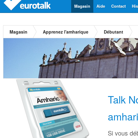
Magasin
Aide
Contact
His
Magasin
Apprenez l'amharique
Débutant
Talk 
amhar
Si vous dé