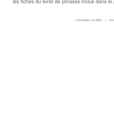
les fiches du livret de phrases inclus dans l
© EuroTalk Ltd 2026
|
Con