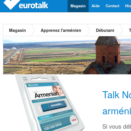
Magasin
Aide
Contact
His
Magasin
Apprenez l'arménien
Débutant
Talk 
armén
Si vous déb