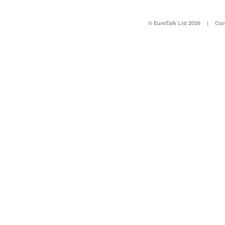
© EuroTalk Ltd 2026
|
Con