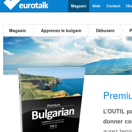
Magasin
Aide
Contact
His
Magasin
Apprenez le bulgare
Débutant
P
Premiu
L’OUTIL pa
donner co
aurez termi