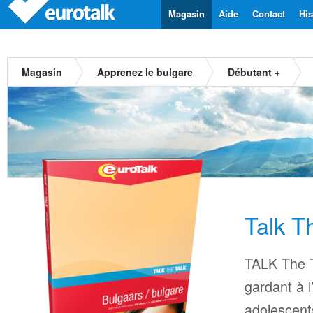
Magasin
Aide
Contact
His
Magasin
Apprenez le bulgare
Débutant +
Talk T
TALK The T
gardant à l
adolescents