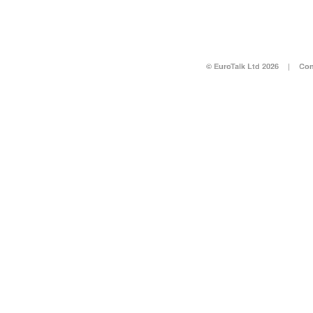
© EuroTalk Ltd 2026
|
Con