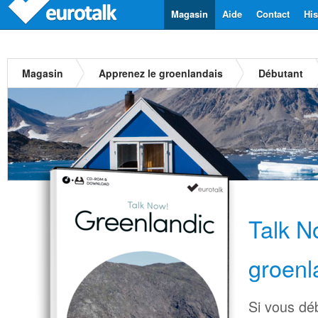
Magasin
Aide
Contact
His
Magasin
Apprenez le groenlandais
Débutant
Talk N
groenl
Si vous déb