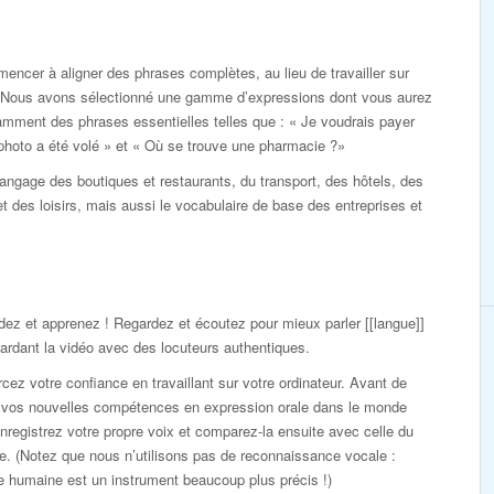
cer à aligner des phrases complètes, au lieu de travailler sur
e. Nous avons sélectionné une gamme d’expressions dont vous aurez
amment des phrases essentielles telles que : « Je voudrais payer
 photo a été volé » et « Où se trouve une pharmacie ?»
 langage des boutiques et restaurants, du transport, des hôtels, des
 des loisirs, mais aussi le vocabulaire de base des entreprises et
ez et apprenez ! Regardez et écoutez pour mieux parler [[langue]]
ardant la vidéo avec des locuteurs authentiques.
cez votre confiance en travaillant sur votre ordinateur. Avant de
r vos nouvelles compétences en expression orale dans le monde
enregistrez votre propre voix et comparez-la ensuite avec celle du
. (Notez que nous n’utilisons pas de reconnaissance vocale :
lle humaine est un instrument beaucoup plus précis !)