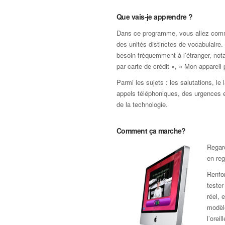
Que vais-je apprendre ?
Dans ce programme, vous allez commen
des unités distinctes de vocabulair
besoin fréquemment à l’étranger, not
par carte de crédit », « Mon appareil
Parmi les sujets : les salutations, le
appels téléphoniques, des urgences et
de la technologie.
Comment ça marche?
Regard
en reg
Renfor
teste
réel, 
modèle
l’orei