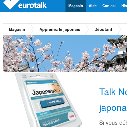
Magasin
Aide
Contact
His
Magasin
Apprenez le japonais
Débutant
Talk 
japona
Si vous déb