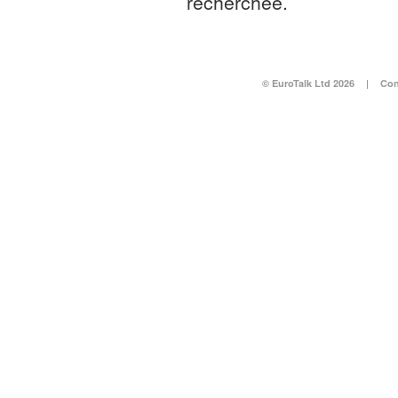
recherchée.
© EuroTalk Ltd 2026
|
Con