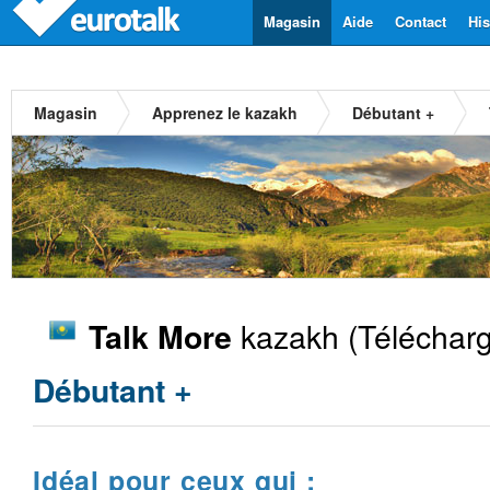
Magasin
Aide
Contact
His
Magasin
Apprenez le kazakh
Débutant +
kazakh
(Télécharg
Talk More
Débutant +
Idéal pour ceux qui :