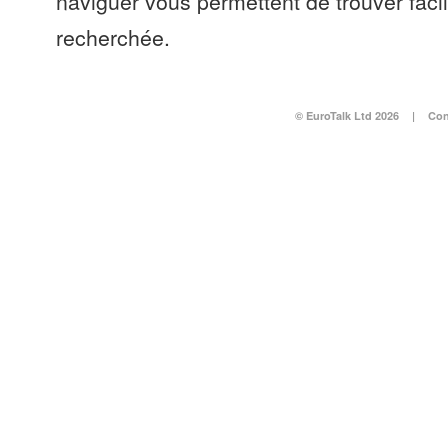
naviguer vous permettent de trouver faci
recherchée.
© EuroTalk Ltd 2026
|
Con