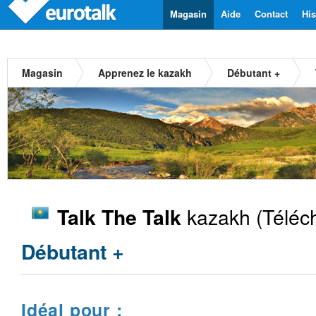
Magasin
Aide
Contact
His
Magasin
Apprenez le kazakh
Débutant +
kazakh
(Téléc
Talk The Talk
Débutant +
Idéal pour :