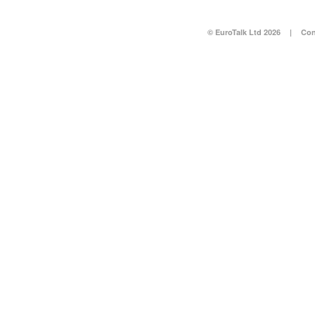
© EuroTalk Ltd 2026
|
Con