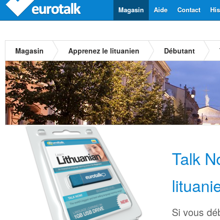
Magasin
Aide
Contact
His
Magasin
Apprenez le lituanien
Débutant
Talk 
lituani
Si vous déb