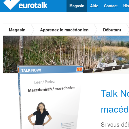
Magasin
Aide
Contact
His
Magasin
Apprenez le macédonien
Débutant
Talk N
macéd
Si vous dé