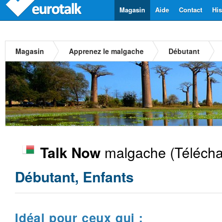
Magasin
Aide
Contact
His
Magasin
Apprenez le malgache
Débutant
malgache
(Télécha
Talk Now
Débutant, Enfants
Idéal pour ceux qui :