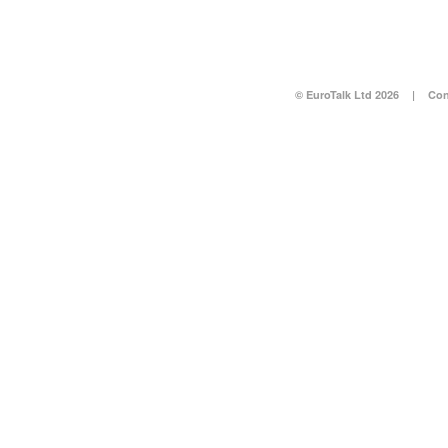
© EuroTalk Ltd 2026
|
Con