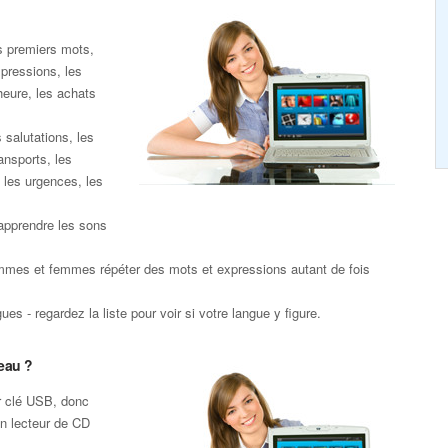
s premiers mots,
xpressions, les
heure, les achats
 salutations, les
ansports, les
 les urgences, les
apprendre les sons
mmes et femmes répéter des mots et expressions autant de fois
es - regardez la liste pour voir si votre langue y figure.
eau ?
r clé USB, donc
un lecteur de CD