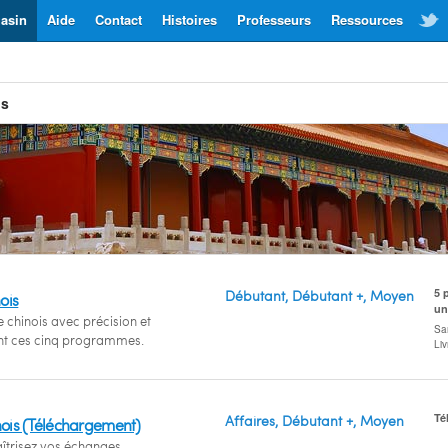
asin
Aide
Contact
Histoires
Professeurs
Ressources
is
5 
Débutant, Débutant +, Moyen
ois
un
e chinois avec précision et
San
ant ces cinq programmes.
Li
Té
Affaires, Débutant +, Moyen
nois (Téléchargement)
aîtrisez vos échanges