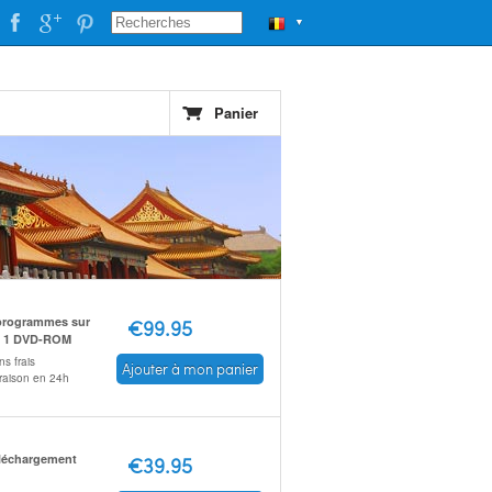
▼
Panier
programmes sur
€99.95
 1 DVD-ROM
s frais
Ajouter à mon panier
vraison en 24h
léchargement
€39.95