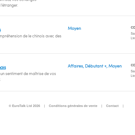
’étranger.
C
Moyen
s
San
mpréhension de le chinois avec des
Li
C
Affaires, Débutant +, Moyen
ois
San
 un sentiment de maîtrise de vos
Li
.
© EuroTalk Ltd 2026
|
Conditions générales de vente
|
Contact
|