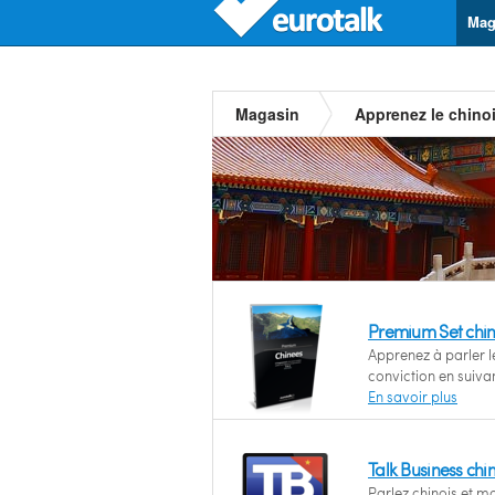
Mag
Magasin
Apprenez le chino
Premium Set chin
Apprenez à parler l
conviction en suiv
En savoir plus
Talk Business chi
Parlez chinois et m