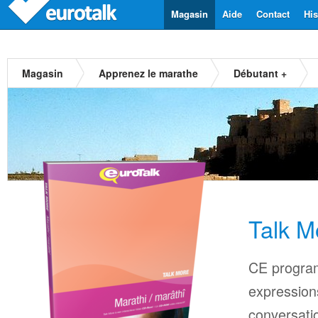
Magasin
Aide
Contact
His
Magasin
Apprenez le marathe
Débutant +
Talk M
CE progra
expressions
conversati