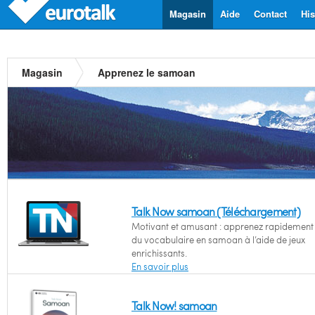
Magasin
Aide
Contact
His
Magasin
Apprenez le samoan
Talk Now samoan (Téléchargement)
Motivant et amusant : apprenez rapidement l
du vocabulaire en samoan à l’aide de jeux
enrichissants.
En savoir plus
Talk Now! samoan