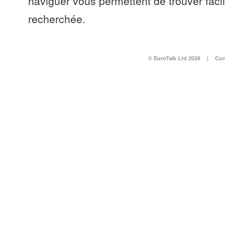
naviguer vous permettent de trouver faci
recherchée.
© EuroTalk Ltd 2026
|
Con