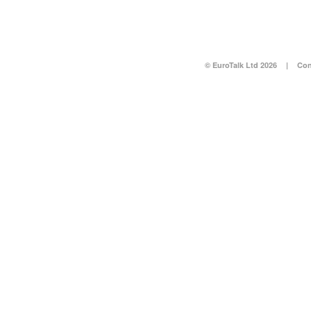
© EuroTalk Ltd 2026
|
Con