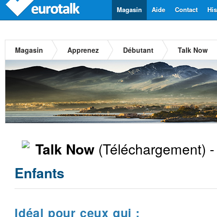
Magasin
Aide
Contact
His
Magasin
Apprenez
Débutant
Talk Now
(Téléchargement) 
Talk Now
Enfants
Idéal pour ceux qui :