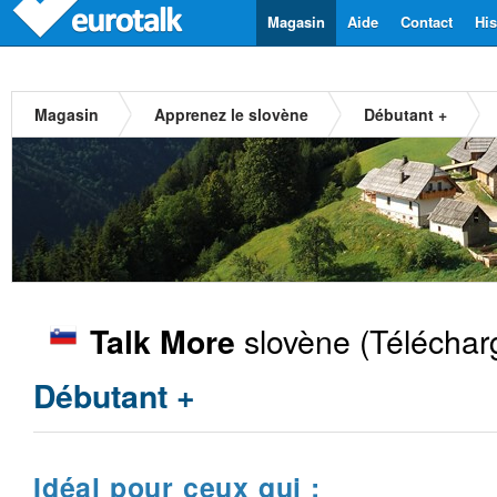
Magasin
Aide
Contact
His
Magasin
Apprenez le slovène
Débutant +
slovène
(Téléchar
Talk More
Débutant +
Idéal pour ceux qui :