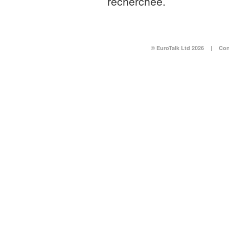
recherchée.
© EuroTalk Ltd 2026
|
Con