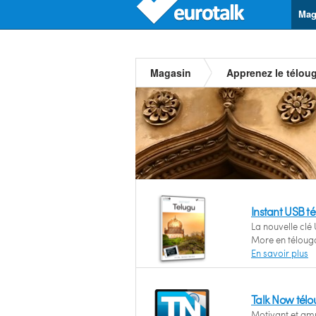
Mag
Magasin
Apprenez le télou
Instant USB t
La nouvelle clé 
More en téloug
En savoir plus
Talk Now tél
Motivant et amu