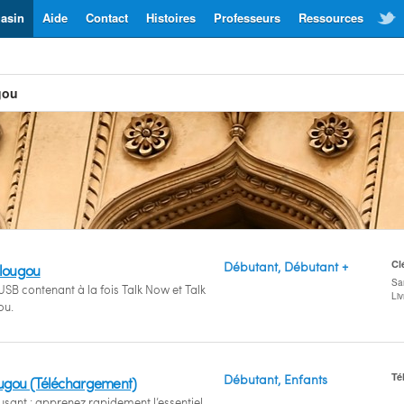
asin
Aide
Contact
Histoires
Professeurs
Ressources
gou
Cl
Débutant, Débutant +
élougou
San
USB contenant à la fois Talk Now et Talk
Li
ou.
Té
Débutant, Enfants
ougou (Téléchargement)
sant : apprenez rapidement l’essentiel