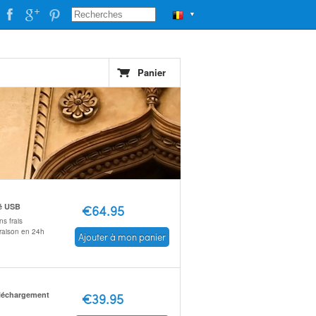
▼
Panier
é USB
€64.95
s frais
vraison en 24h
Ajouter à mon panier
léchargement
€39.95