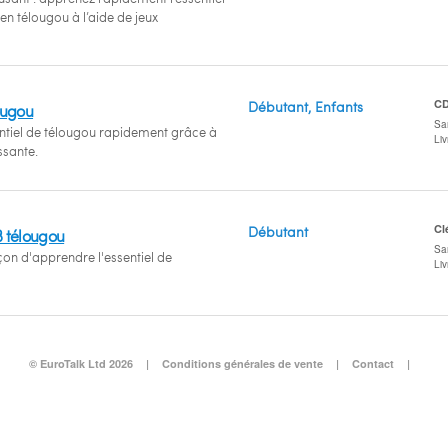
en télougou à l’aide de jeux
C
Débutant, Enfants
ougou
San
ntiel de télougou rapidement grâce à
Li
ssante.
Cl
Débutant
B télougou
San
çon d'apprendre l'essentiel de
Li
© EuroTalk Ltd 2026
|
Conditions générales de vente
|
Contact
|