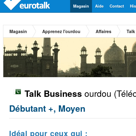
Magasin
Aide
Contact
His
Magasin
Apprenez l'ourdou
Affaires
Talk
ourdou
(Télé
Talk Business
Débutant +, Moyen
Idéal pour ceux qui :