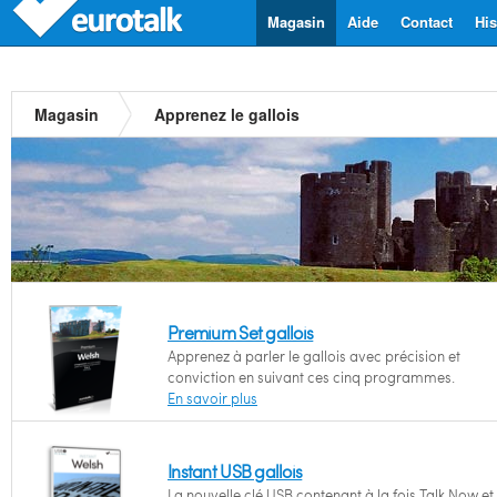
Magasin
Aide
Contact
His
Magasin
Apprenez le gallois
Premium Set gallois
Apprenez à parler le gallois avec précision et
conviction en suivant ces cinq programmes.
En savoir plus
Instant USB gallois
La nouvelle clé USB contenant à la fois Talk Now et