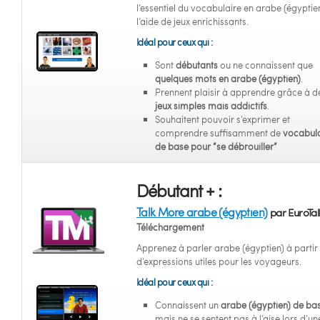
l’essentiel du vocabulaire en arabe (égyptie
l’aide de jeux enrichissants.
Idéal pour ceux qui :
Sont
débutants
ou ne connaissent que
quelques mots en arabe (égyptien)
.
Prennent plaisir à apprendre grâce à d
jeux simples mais addictifs
.
Souhaitent pouvoir s’exprimer et
comprendre suffisamment de
vocabula
de base pour “se débrouiller”
Débutant + :
Talk More arabe (égyptien)
par EuroTal
Téléchargement
Apprenez à parler arabe (égyptien) à partir
d’expressions utiles pour les voyageurs.
Idéal pour ceux qui :
Connaissent un
arabe (égyptien) de ba
mais ne se sentent pas à l’aise lors d’un