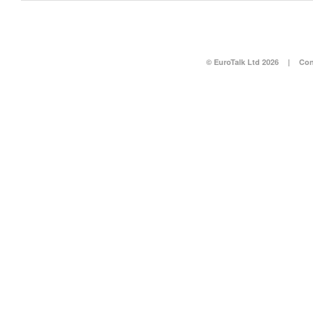
© EuroTalk Ltd 2026
|
Con