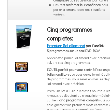
complexes
au lieu de mots particuliers.
Désirent
renforcer leur confiance
pour
parler allemand dans des situations
variées.
Cinq programmes
completes:
Premium Set allemand
par EuroTalk
5 programmes sur un seul DVD-ROM
Apprenez à parler l'allemand avec précisio
suivant ces cinq programmes.
L’OUTIL parfait pour vous sentir à l’aise en p
l’allemand!
Lorsque vous aurez terminé cette
de programmes, vous serez en mesure de p
l’allemand avec précision.
Premium Set d’EuroTalk est fait pour tous le
niveaux, du débutant au niveau intermédiaire
contient
cinq programmes complets
qui vo
enseigneront vos premiers mots et expressi
puis des phrases plus complexes. Vous