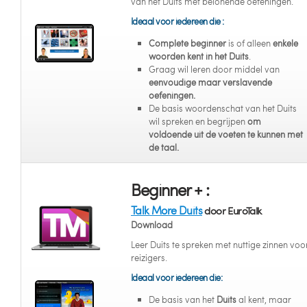
van het Duits met belonende oefeningen.
Ideaal voor iedereen die :
Complete beginner
is of alleen
enkele
woorden kent in het Duits
.
Graag wil leren door middel van
eenvoudige maar verslavende
oefeningen.
De basis woordenschat van het Duits
wil spreken en begrijpen
om
voldoende uit de voeten te kunnen met
de taal.
Beginner + :
Talk More Duits
door EuroTalk
Download
Leer Duits te spreken met nuttige zinnen voo
reizigers.
Ideaal voor iedereen die:
De basis van het
Duits
al kent, maar