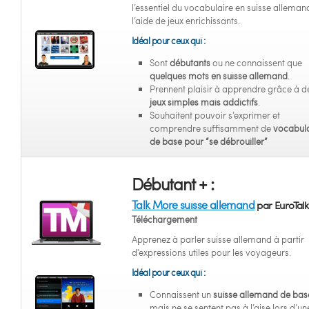
l’essentiel du vocabulaire en suisse alleman
l’aide de jeux enrichissants.
Idéal pour ceux qui :
Sont
débutants
ou ne connaissent que
quelques mots en suisse allemand
.
Prennent plaisir à apprendre grâce à d
jeux simples mais addictifs
.
Souhaitent pouvoir s’exprimer et
comprendre suffisamment de
vocabula
de base pour “se débrouiller”
Débutant + :
Talk More suisse allemand
par EuroTalk
Téléchargement
Apprenez à parler suisse allemand à partir
d’expressions utiles pour les voyageurs.
Idéal pour ceux qui :
Connaissent un
suisse allemand de bas
mais ne se sentent pas à l’aise lors d’un