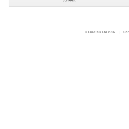
variées.
© EuroTalk Ltd 2026
|
Con