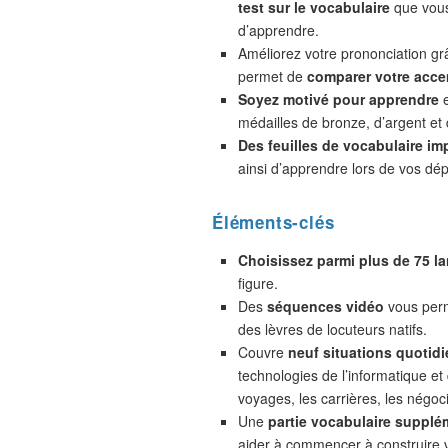
test sur le vocabulaire
que vou
d’apprendre.
Améliorez votre prononciation gr
permet de
comparer votre accen
Soyez motivé pour apprendre
e
médailles de bronze, d’argent et 
Des feuilles de vocabulaire im
ainsi d’apprendre lors de vos dé
Éléments-clés
Choisissez parmi plus de 75 l
figure.
Des
séquences vidéo
vous perm
des lèvres de locuteurs natifs.
Couvre
neuf situations quotidi
technologies de l’informatique et
voyages, les carrières, les négoc
Une
partie vocabulaire supplé
aider à commencer à construire 