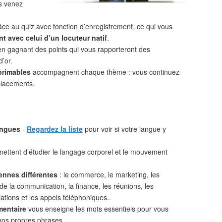
s venez
âce au quiz avec fonction d’enregistrement, ce qui vous
t avec celui d’un locuteur natif
.
n gagnant des points qui vous rapporteront des
d’or.
primables
accompagnent chaque thème : vous continuez
placements.
angues
-
Regardez la liste
pour voir si votre langue y
ettent d’étudier le langage corporel et le mouvement
ennes différentes
: le commerce, le marketing, les
 de la communication, la finance, les réunions, les
iations et les appels téléphoniques..
mentaire
vous enseigne les mots essentiels pour vous
vos propres phrases.