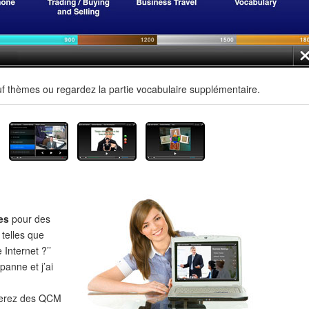
uf thèmes ou regardez la partie vocabulaire supplémentaire.
es
pour des
 telles que
 Internet ?’’
panne et j’ai
verez des QCM