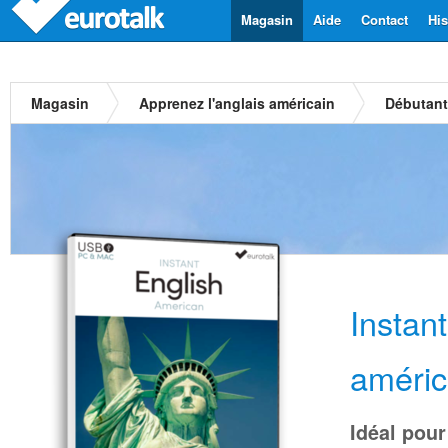
Magasin
Aide
Contact
His
Magasin
Apprenez l'anglais américain
Débutant
Instan
améric
Idéal pour