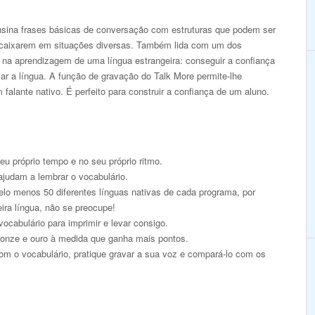
ina frases básicas de conversação com estruturas que podem ser
caixarem em situações diversas. Também lida com um dos
s na aprendizagem de uma língua estrangeira: conseguir a confiança
lar a língua. A função de gravação do Talk More permite-lhe
alante nativo. É perfeito para construir a confiança de um aluno.
u próprio tempo e no seu próprio ritmo.
ajudam a lembrar o vocabulário.
pelo menos 50 diferentes línguas nativas de cada programa, por
eira língua, não se preocupe!
ocabulário para imprimir e levar consigo.
onze e ouro à medida que ganha mais pontos.
om o vocabulário, pratique gravar a sua voz e compará-lo com os