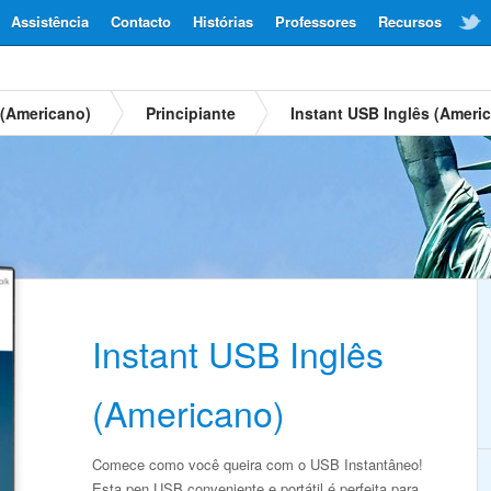
Assistência
Contacto
Histórias
Professores
Recursos
 (Americano)
Principiante
Instant USB Inglês (Ameri
Instant USB Inglês
(Americano)
Comece como você queira com o USB Instantâneo!
Esta pen USB conveniente e portátil é perfeita para