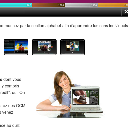
mmencez par la section alphabet afin d’apprendre les sons individuels
es
dont vous
, y compris
édit’’. ou ‘‘On
verez des QCM
s venez
âce au quiz