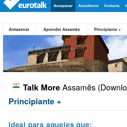
Armazenar
Assistência
Contacto
Armazenar
Aprender Assamês
Principiante +
Assamês
(Downlo
Talk More
Principiante +
Ideal para aqueles que: