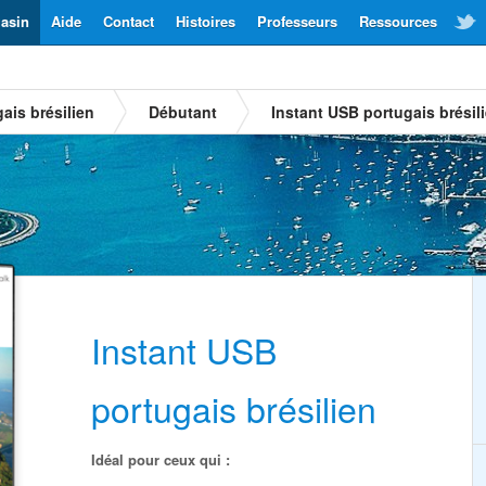
asin
Aide
Contact
Histoires
Professeurs
Ressources
ais brésilien
Débutant
Instant USB portugais brésil
Instant USB
portugais brésilien
Idéal pour ceux qui :