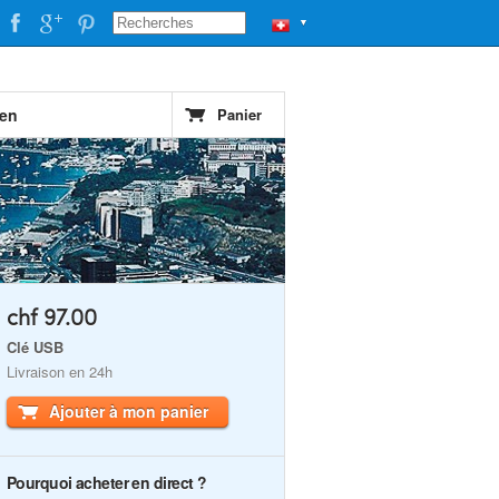
▼
ien
Panier
chf 97.00
Clé USB
Livraison en 24h
Ajouter à mon panier
Pourquoi acheter en direct ?