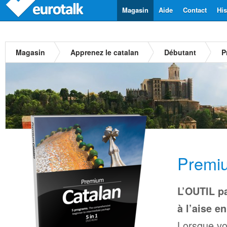
Magasin
Aide
Contact
His
Magasin
Apprenez le catalan
Débutant
P
Premiu
L’OUTIL pa
à l’aise en
Lorsque vo