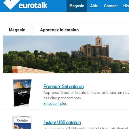
Magasin
Aide
Contact
His
Magasin
Apprenez le catalan
Premium Set catalan
Apprenez à parler le catalan avec précision en sui
ces cinq programmes.
En savoir plus
Instant USB catalan
La nouvelle clé USB contenant à la fois Talk Now et