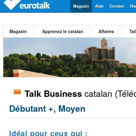
Magasin
Aide
Contact
His
Magasin
Apprenez le catalan
Affaires
Tal
catalan
(Télé
Talk Business
Débutant +, Moyen
Idéal pour ceux qui :