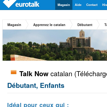
Magasin
Aide
Contact
His
Magasin
Apprenez le catalan
Débutant
T
catalan
(Télécharg
Talk Now
Débutant, Enfants
Idéal pour ceux qui :