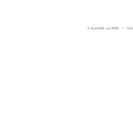
© EuroTalk Ltd 2026
|
Con