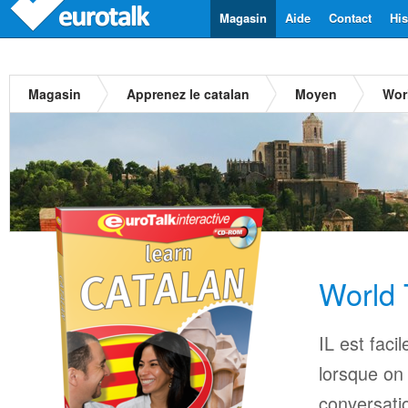
Magasin
Aide
Contact
His
Magasin
Apprenez le catalan
Moyen
Worl
World 
IL est faci
lorsque on
conversatio