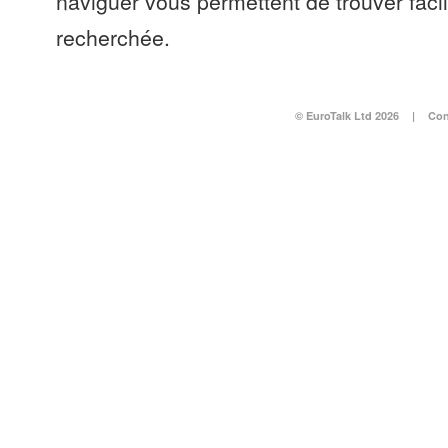
naviguer vous permettent de trouver faci
recherchée.
© EuroTalk Ltd 2026
|
Con