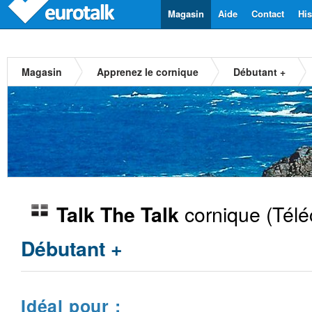
Magasin
Aide
Contact
His
Magasin
Apprenez le cornique
Débutant +
cornique
(Télé
Talk The Talk
Débutant +
Idéal pour :