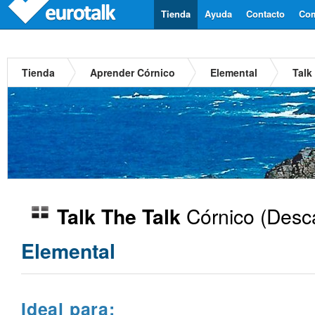
Tienda
Ayuda
Contacto
Com
Tienda
Aprender Córnico
Elemental
Talk
Córnico
(Desca
Talk The Talk
Elemental
Ideal para: