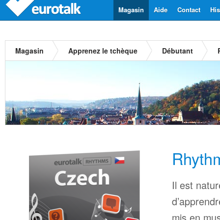
Magasin
Aide
Contact
His
Magasin
Apprenez le tchèque
Débutant
Rhyth
Il est natu
d’apprendr
mis en mus