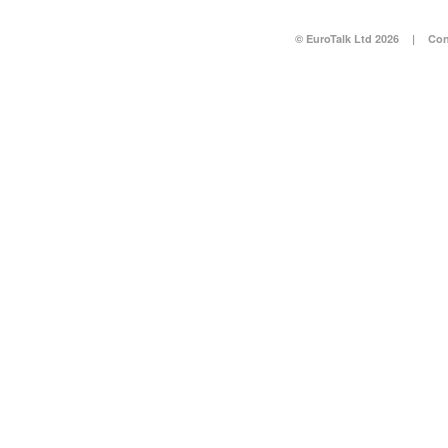
© EuroTalk Ltd 2026
|
Con