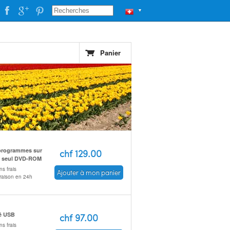
▼
Panier
programmes sur
chf 129.00
 seul DVD-ROM
s frais
Ajouter à mon panier
vraison en 24h
é USB
chf 97.00
s frais