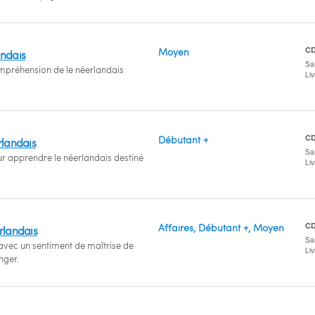
C
Moyen
andais
San
mpréhension de le néerlandais
Li
C
Débutant +
rlandais
San
apprendre le néerlandais destiné
Li
C
Affaires, Débutant +, Moyen
rlandais
San
avec un sentiment de maîtrise de
Li
nger.