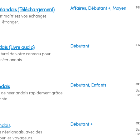
Té
Affaires, Débutant +, Moyen
erlandais (Téléchargement)
et maîtrisez vos échanges
’étranger.
Li
Débutant
ais (Livre audio)
naturel de votre cerveau pour
 néerlandais.
C
Débutant, Enfants
ndais
San
el de néerlandais rapidement grâce
Li
ante.
C
Débutant +
ndais
San
e néerlandais, avec des
Li
pour les voyageurs.