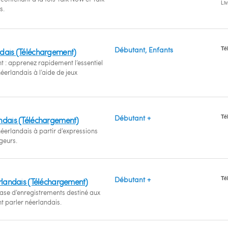
Li
s.
Té
Débutant, Enfants
dais (Téléchargement)
 : apprenez rapidement l’essentiel
éerlandais à l’aide de jeux
Té
Débutant +
ndais (Téléchargement)
éerlandais à partir d’expressions
geurs.
Té
Débutant +
erlandais (Téléchargement)
e d’enregistrements destiné aux
t parler néerlandais.