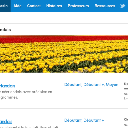
asin
Aide
Contact
Histoires
Professeurs
Ressources
andais
5 
Débutant, Débutant +, Moyen
rlandais
un
e néerlandais avec précision en
San
rogrammes.
Li
Cl
Débutant, Débutant +
landais
San
contenant à la fois Talk Now et Talk