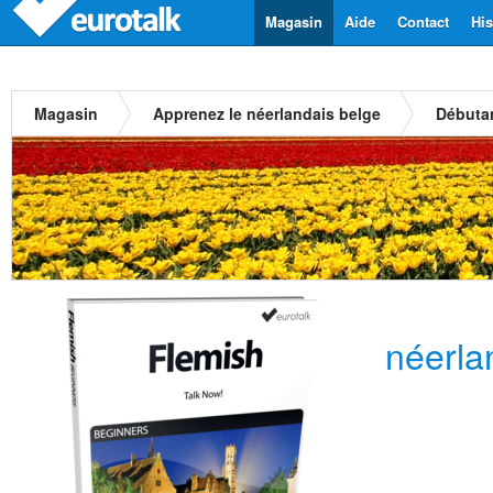
Magasin
Aide
Contact
His
Magasin
Apprenez le néerlandais belge
Débuta
néerla