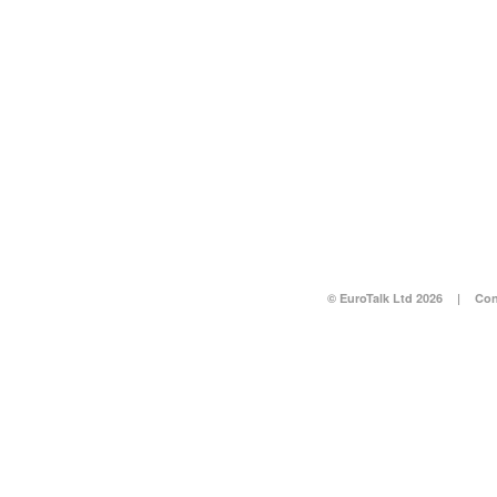
© EuroTalk Ltd 2026
|
Con