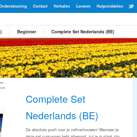
Ondersteuning
Contact
Verhalen
Leraren
Hulpmiddelen
)
Beginner
Complete Set Nederlands (BE)
Complete Set
Nederlands (BE)
De absolute push voor je zelfvertrouwen! Wanneer je
deze set cursussen hebt afgerond, zul je in staat zijn