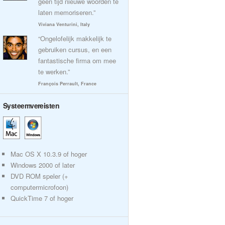
geen tijd nieuwe woorden te
laten memoriseren.”
Viviana Venturini, Italy
“Ongelofelijk makkelijk te
gebruiken cursus, en een
fantastische firma om mee
te werken.”
François Perrault, France
Systeemvereisten
Mac OS X 10.3.9 of hoger
Windows 2000 of later
DVD ROM speler (+
computermicrofoon)
QuickTime 7 of hoger