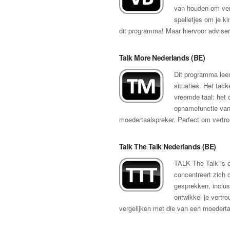
van houden om verm
spelletjes om je k
dit programma! Maar hiervoor advise
Talk More Nederlands (BE)
Dit programma leer
situaties. Het tack
vreemde taal: het
opnamefunctie van 
moedertaalspreker. Perfect om vertrou
Talk The Talk Nederlands (BE)
TALK The Talk is o
concentreert zich 
gesprekken, inclusi
ontwikkel je vertro
vergelijken met die van een moederta