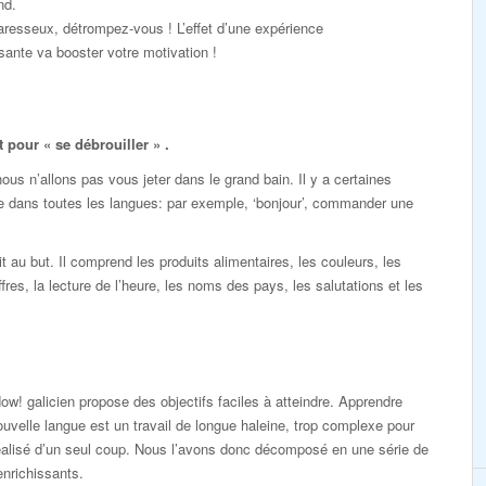
nd.
resseux, détrompez-vous ! L’effet d’une expérience
ante va booster votre motivation !
pour « se débrouiller » .
s n’allons pas vous jeter dans le grand bain. Il y a certaines
e dans toutes les langues: par exemple, ‘bonjour’, commander une
au but. Il comprend les produits alimentaires, les couleurs, les
ffres, la lecture de l’heure, les noms des pays, les salutations et les
ow! galicien propose des objectifs faciles à atteindre. Apprendre
uvelle langue est un travail de longue haleine, trop complexe pour
éalisé d’un seul coup. Nous l’avons donc décomposé en une série de
enrichissants.